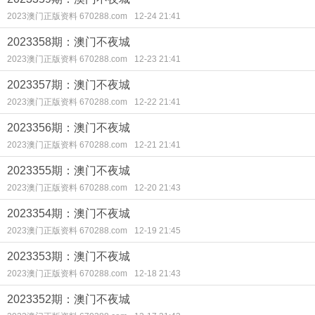
2023澳门正版资料 670288.com
12-24 21:41
2023358期：澳门不夜城
2023澳门正版资料 670288.com
12-23 21:41
2023357期：澳门不夜城
2023澳门正版资料 670288.com
12-22 21:41
2023356期：澳门不夜城
2023澳门正版资料 670288.com
12-21 21:41
2023355期：澳门不夜城
2023澳门正版资料 670288.com
12-20 21:43
2023354期：澳门不夜城
2023澳门正版资料 670288.com
12-19 21:45
2023353期：澳门不夜城
2023澳门正版资料 670288.com
12-18 21:43
2023352期：澳门不夜城